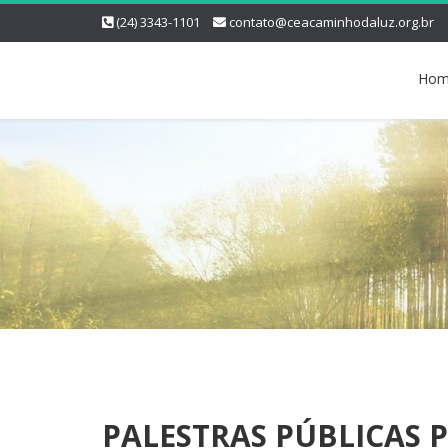
(24) 3343-1101
contato@ceacaminhodaluz.org.br
Hom
PALESTRAS PÚBLICAS P