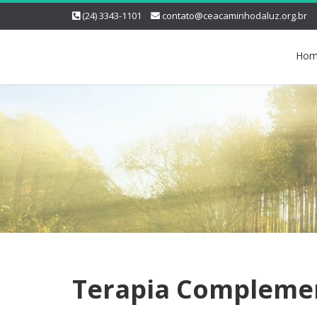
(24) 3343-1101
contato@ceacaminhodaluz.org.br
Hom
Terapia Compleme