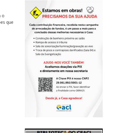
m o
ões que