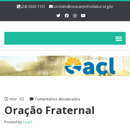
(24) 3343-1101
contato@ceacaminhodaluz.org.br
nov
02
em
Comentários desativados
Oração
Oração Fraternal
Fraternal
Posted by
ceacl